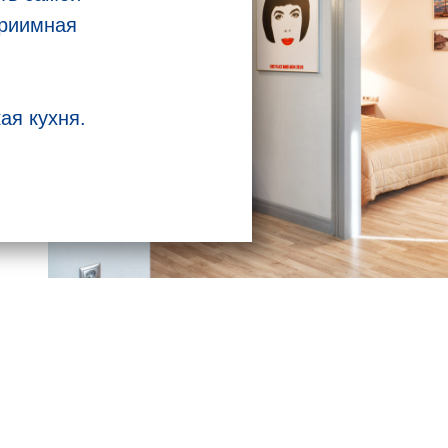
приимная
ая кухня.